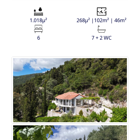
1.018μ²
268μ² |102m² | 46m²
6
7 + 2 WC