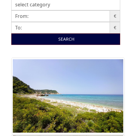
€
€
SEARCH