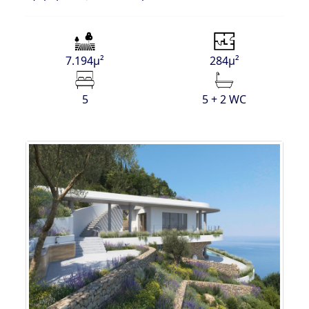
7.194μ²
284μ²
5
5 + 2 WC