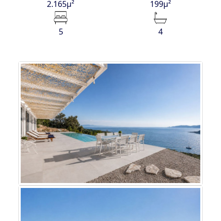
2.165μ²
199μ²
5
4