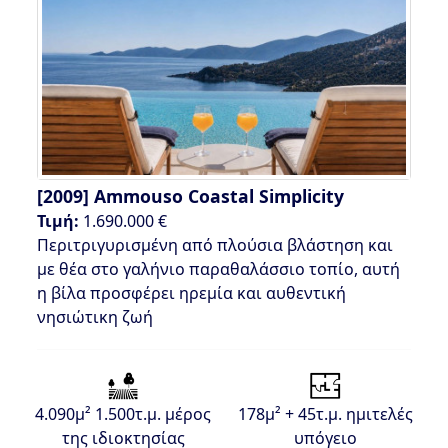
[2009]
Ammouso Coastal Simplicity
Τιμή:
1.690.000 €
Περιτριγυρισμένη από πλούσια βλάστηση και
με θέα στο γαλήνιο παραθαλάσσιο τοπίο, αυτή
η βίλα προσφέρει ηρεμία και αυθεντική
νησιώτικη ζωή
4.090μ² 1.500τ.μ. μέρος
178μ² + 45τ.μ. ημιτελές
της ιδιοκτησίας
υπόγειο