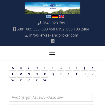
2645 023 789
6981 069 338, 693 458 6192, 695 193 2484
info@lefkas-landbroker.com
A
B
C
D
E
F
G
H
I
J
K
L
M
N
O
P
Q
R
S
T
U
V
W
X
Y
Z
0-9