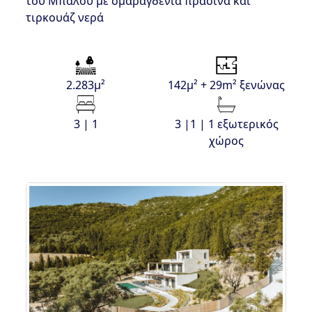
του Μπάλου με σμαραγδένια πράσινα και
τιρκουάζ νερά
2.283μ²
142μ² + 29m² ξενώνας
3 | 1
3 |1 | 1 εξωτερικός
χώρος