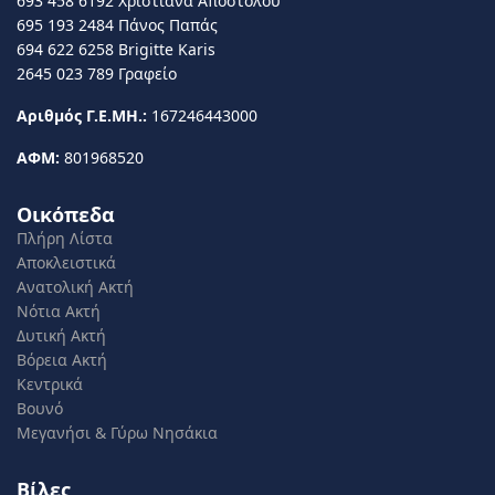
693 458 6192 Χριστιάνα Αποστόλου
695 193 2484 Πάνος Παπάς
694 622 6258 Brigitte Karis
2645 023 789 Γραφείο
Αριθμός Γ.Ε.ΜΗ.:
167246443000
ΑΦΜ:
801968520
Οικόπεδα
Πλήρη Λίστα
Αποκλειστικά
Ανατολική Ακτή
Νότια Ακτή
Δυτική Ακτή
Βόρεια Ακτή
Κεντρικά
Βουνό
Μεγανήσι & Γύρω Νησάκια
Βίλες