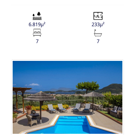
6.819μ²
233μ²
7
7