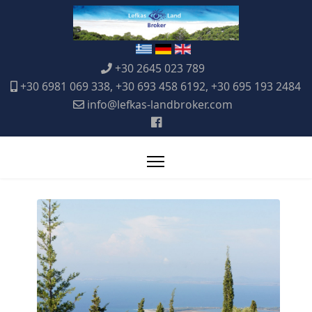
+30 2645 023 789
+30 6981 069 338, +30 693 458 6192, +30 695 193 2484
info@lefkas-landbroker.com