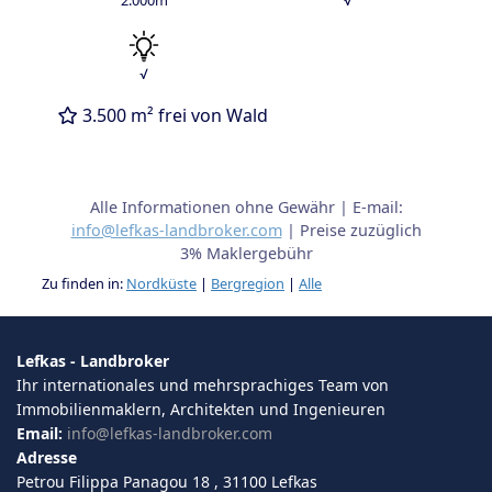
√
3.500 m² frei von Wald
Alle Informationen ohne Gewähr | E-mail:
info@lefkas-landbroker.com
| Preise zuzüglich
3% Maklergebühr
Zu finden in:
Nordküste
|
Bergregion
|
Alle
Lefkas - Landbroker
Ihr internationales und mehrsprachiges Team von
Immobilienmaklern, Architekten und Ingenieuren
Email:
info@lefkas-landbroker.com
Adresse
Petrou Filippa Panagou 18 , 31100 Lefkas