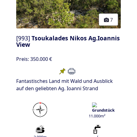
7
[993]
Tsoukalades Nikos Ag.Ioannis
View
Preis:
350.000 €
Fantastisches Land mit Wald und Ausblick
auf den geliebten Ag. Ioanni Strand
11.000m²
2.000m
√