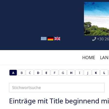
+30 26
HOME
LAN
A
B
C
D
E
F
G
H
I
J
K
L
Einträge mit Title beginnend mit