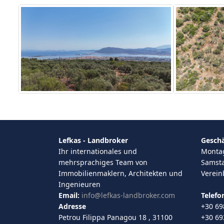
Lefkas - Landbroker
Geschä
Ihr internationales und
Montag 
mehrsprachiges Team von
Samsta
Immobilienmaklern, Architekten und
Verei
Ingenieuren
Email:
info@lefkas-landbroker.com
Telefo
Adresse
+30 69
Petrou Filippa Panagou 18 , 31100
+30 69