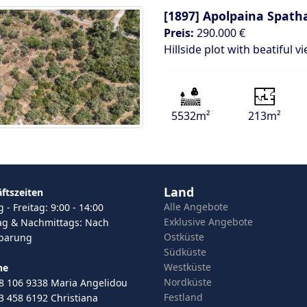
[1897]
Apolpaina Spatha
Preis:
290.000 €
Hillside plot with beatiful 
5532m²
213m²
Land
ftszeiten
Alle Angebote
- Freitag: 9:00 - 14:00
Exklusive Angebote
g & Nachmittags: Nach
Ostküste
nbarung
Südküste
Westküste
ne
Nordküste
8 106 9338 Maria Angelidou
Festland
3 458 6192 Christiana