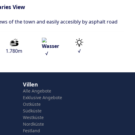
ries View
views of the town and easily accesibly by asphalt road
1.780m
√
√
Villen
Alle Angebote
Exklusive Angebote
Ostküste
Südküste
Westküste
Nordküste
Festland