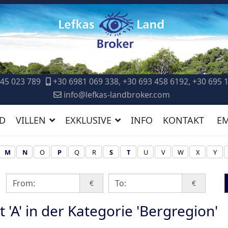
45 023 789
+30 6981 069 338, +30 693 458 6192, +30 695 
info@lefkas-landbroker.com
D
VILLEN
EXKLUSIVE
INFO
KONTAKT
E
M
N
O
P
Q
R
S
T
U
V
W
X
Y
€
€
 'A' in der Kategorie 'Bergregion'