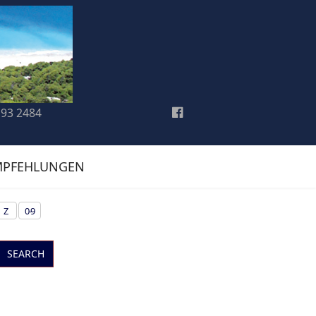
193 2484
MPFEHLUNGEN
Z
0-9
SEARCH